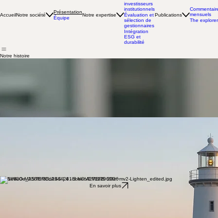
expertise
Conseil aux
investisseurs
institutionnels
Commentair
Présentation
mensuels
Accueil
Notre société
Notre expertise
Publications
Évaluation et
Équipe
sélection de
The explorer
gestionnaires
Intégration
ESG et
durabilité
Notre histoire
En 2026, Lusenti Partners et CONINCO unissent leurs forces pour donner naissance à
«
LUSENTI CONINCO
Conseil en investissement », avec l’ambition de créer une nouvelle
référence indépendante du conseil en investissement institutionnel, fondée sur la
complémentarité des expertises, l’exigence et une vision de croissance durable.
Cette alliance s’appuie sur deux acteurs reconnus :
Lusenti Partners
, fondée en 2002 et établie
à Nyon, spécialisée dans l’accompagnement des investisseurs professionnels et institutionnels,
notamment les caisses de pension, dans la structuration, l’optimisation et le suivi de leurs
placements.
Et
CONINCO Explorers in finance
, créée en 1990, pionnière en Suisse du conseil en
structuration et gestion de capital pour les investisseurs institutionnels, et pionnier d’une
approche rigoureuse et professionnelle du métier.
Un conseil indépendant
Dans un dispositif d’investissement institutionnel performant, la qualité des résultats dépend
aussi de la qualité des interactions entre les organes de décision, les prestataires et les
fonctions de contrôle. LUSENTI CONINCO agit en tant qu’expert externe indépendant dans le
domaine des investissements, pour structurer les échanges, clarifier les responsabilités et
fiabiliser les analyses, afin de renforcer la lisibilité, la cohérence et la sécurité des décisions.
Parce qu’ils recherchent un partenaire indépendant, rigoureux et engagé à leurs côtés, de
nombreux investisseurs institutionnels nous confient leurs enjeux de placement, de gouvernance
et de pilotage. Notre ambition est de leur apporter des solutions utiles, lisibles et adaptées à
leurs objectifs de long terme.
CONINCO MASTERCLASS | 4 - 5 NOVEMBRE 2026
En savoir plus