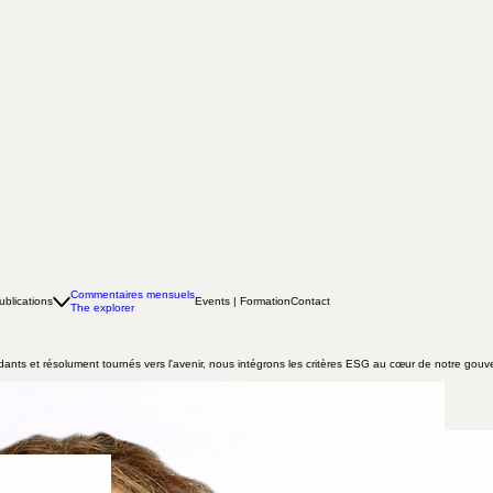
Commentaires mensuels
ublications
Events | Formation
Contact
The explorer
dants et résolument tournés vers l'avenir, nous intégrons les critères ESG au cœur de notre gouv