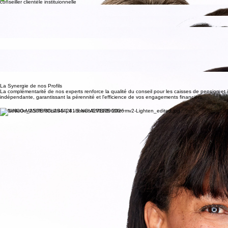
Président du Conseil d’administration
Michal Butty
conseiller clientèle instituionnelle
Alice Sousa
assistante de gestion clientèle institutionnelle
Elisa Benito
analyste esg
Nicolas Barbey
Analyste produits financiers
Liudmila Tedeschi
RELATION CLIENTèLE
Marco Guignard
analyste-développeur informatique
Elina Mikhaylova
Communication | Réseaux sociaux
Sabine Bühler
secrétariat général
La Synergie de nos Profils
La complémentarité de nos experts renforce la qualité du conseil pour les caisses de pension et 
indépendante, garantissant la pérennité et l'efficience de vos engagements financiers.
CONINCO MASTERCLASS | 4 - 5 NOVEMBRE 2026