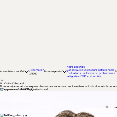
Notre expertise
Présentation
Conseil aux investisseurs institutionnels
Accueil
Notre société
Notre expertise
P
Équipe
Évaluation et sélection de gestionnaires
Intégration ESG et durabilité
Un Collectif Engagé
Notre équipe réunit des experts chevronnés au service des investisseurs institutionnels. Indépen
L’Expertise au Service de l’Institutionnel
Ilir Roko
directeur général | associé
Sabahudin Softic
directeur adjoint | associé
Sylvie Ferrari
Directrice marketing
| associée
Graziano Lusenti